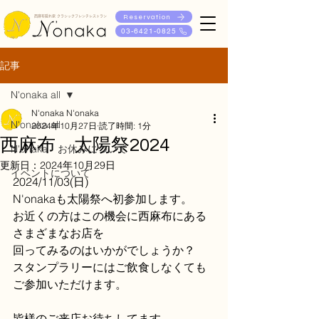
Reservation
西麻布隠れ家 クラシックフレンチレストラン
03-6421-0825
記事
N'onaka all
N'onaka N'onaka
N'onaka all
2024年10月27日
読了時間: 1分
西麻布 太陽祭2024
N'onaka お休みについて
更新日：
2024年10月29日
イベントについて
2024/11/03(日)
N'onakaも太陽祭へ初参加します。
お近くの方はこの機会に西麻布にある
さまざまなお店を
回ってみるのはいかがでしょうか？
スタンプラリーにはご飲食しなくても
ご参加いただけます。
皆様のご来店お待ちしてます。