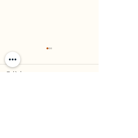
コメント
コメントを追加…
ジョセフペリエ メーカー
選べるシャンパ
ズディナー開催
フロー