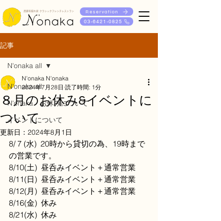
Reservation
西麻布隠れ家 クラシックフレンチレストラン
03-6421-0825
記事
N'onaka all
N'onaka N'onaka
N'onaka all
2024年7月28日
読了時間: 1分
８月のお休み&イベントに
N'onaka お休みについて
ついて
イベントについて
更新日：
2024年8月1日
8/ 7 (水)  20時から貸切の為、19時まで
の営業です。
8/10(土)  昼呑みイベント＋通常営業
8/11(日)  昼呑みイベント＋通常営業
8/12(月)  昼呑みイベント＋通常営業
8/16(金)  休み
8/21(水)  休み