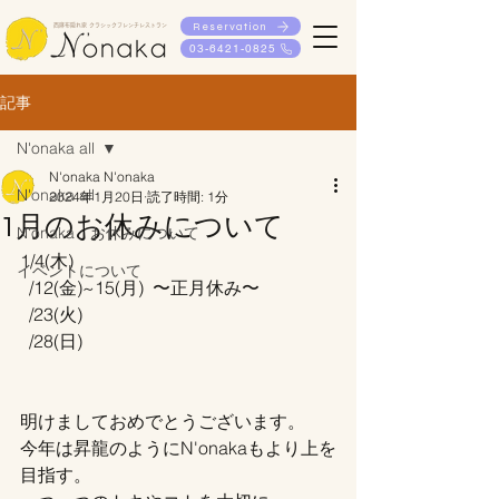
Reservation
西麻布隠れ家 クラシックフレンチレストラン
03-6421-0825
記事
N'onaka all
N'onaka N'onaka
N'onaka all
2024年1月20日
読了時間: 1分
1月のお休みについて
N'onaka お休みについて
1/4(木)
イベントについて
  /12(金)~15(月)  〜正月休み〜
  /23(火)
  /28(日)
明けましておめでとうございます。
今年は昇龍のようにN'onakaもより上を
目指す。